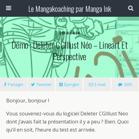
Le Mangakoaching par Manga Ink
2014/04/16
Démo : Deleter CGIllust Néo – Lineart Et
Perspective
Partager
Tweeter
Épingler
E-mail
SMS
Bonjour, bonjour !
Vous souvenez-vous du logiciel Deleter CGIllust Neo
dont j’avais fait la présentation il y a peu ? Bien. Quoi
qu’il en soit, l’heure du test est arrivée.