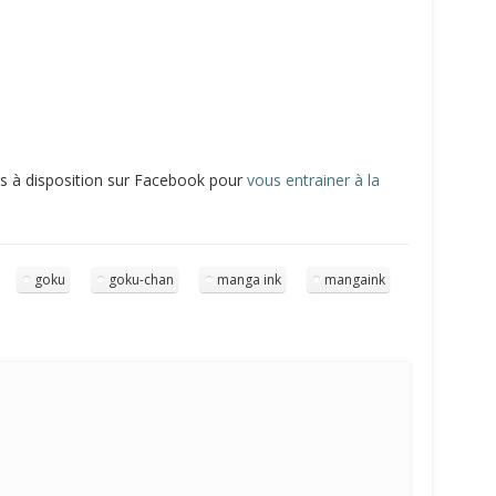
is à disposition sur Facebook pour
vous entrainer à la
goku
goku-chan
manga ink
mangaink