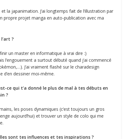
et la japanimation. J’ai longtemps fait de l’illustration par
 mon propre projet manga en auto-publication avec ma
l’art ?
finir un master en informatique à vrai dire :)
 mais l’engouement a surtout débuté quand j’ai commencé
kémon,…). J’ai vraiment flashé sur le charadesign
ête d’en dessiner moi-même.
est-ce qui t’a donné le plus de mal à tes débuts en
in ?
mains, les poses dynamiques (c’est toujours un gros
lenge aujourd’hui) et trouver un style de colo qui me
e.
les sont tes influences et tes inspirations ?