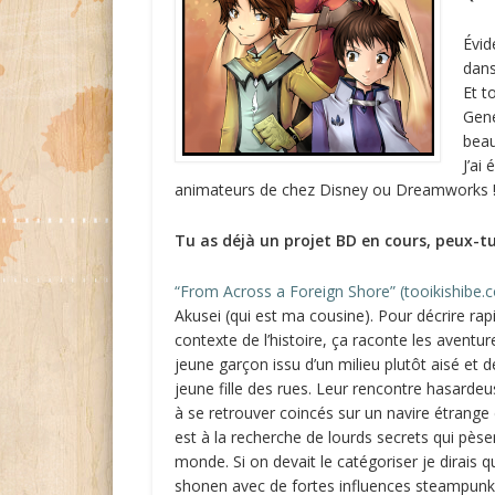
Évid
dans
Et t
Gene
beau
J’ai
animateurs de chez Disney ou Dreamworks ! Et 
Tu as déjà un projet BD en cours, peux-tu
“From Across a Foreign Shore” (tooikishibe.
Akusei (qui est ma cousine). Pour décrire ra
contexte de l’histoire, ça raconte les aventu
jeune garçon issu d’un milieu plutôt aisé et
jeune fille des rues. Leur rencontre hasarde
à se retrouver coincés sur un navire étrange
est à la recherche de lourds secrets qui pèse
monde. Si on devait le catégoriser je dirais q
shonen avec de fortes influences steampunk