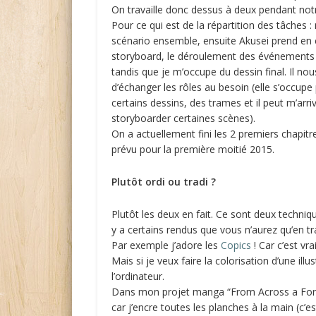
On travaille donc dessus à deux pendant notr
Pour ce qui est de la répartition des tâches :
scénario ensemble, ensuite Akusei prend en 
storyboard, le déroulement des événements 
tandis que je m’occupe du dessin final. Il nou
d’échanger les rôles au besoin (elle s’occupe
certains dessins, des trames et il peut m’arri
storyboarder certaines scènes).
On a actuellement fini les 2 premiers chapitr
prévu pour la première moitié 2015.
Plutôt ordi ou tradi ?
Plutôt les deux en fait. Ce sont deux techni
y a certains rendus que vous n’aurez qu’en trad
Par exemple j’adore les
Copics
! Car c’est vr
Mais si je veux faire la colorisation d’une illu
l’ordinateur.
Dans mon projet manga “From Across a Forei
car j’encre toutes les planches à la main (c’e