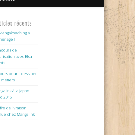
ticles récents
Mangakoaching a
énagé !
cours de
orisation avec Elsa
nts
jours pour… dessiner
 métiers
ga Ink à la Japan
o 2015
ffre de livraison
lue chez Manga Ink