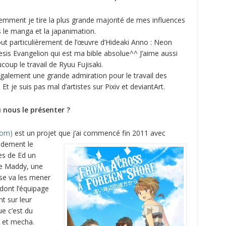
emment je tire la plus grande majorité de mes influences
 le manga et la japanimation.
out particulièrement de l’œuvre d’Hideaki Anno : Neon
sis Evangelion qui est ma bible absolue^^ J’aime aussi
coup le travail de Ryuu Fujisaki.
 également une grande admiration pour le travail des
je suis pas mal d’artistes sur Pixiv et deviantArt.
 nous le présenter ?
com)
est un projet que j’ai commencé fin 2011 avec
pidement le
res de Ed un
 de Maddy, une
use va les mener
 dont l’équipage
nt sur leur
ue c’est du
 et mecha.