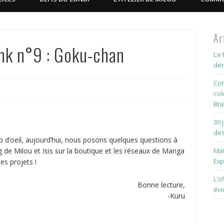
Ar
Ink n°9 : Goku-chan
Le 
dém
Con
col
Bra
30 
des
 d’oeil, aujourd’hui, nous posons quelques questions à
ng de Milou et Isis sur la boutique et les réseaux de Manga
Man
Exp
es projets !
L’o
Bonne lecture,
évo
-Kuru
?