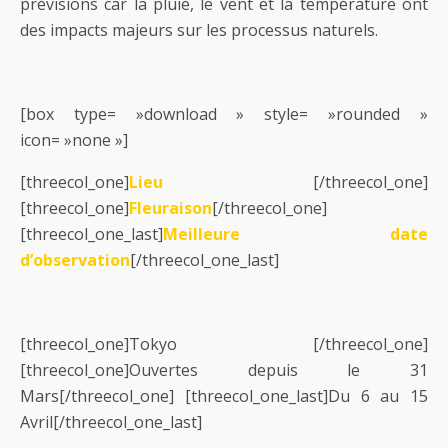
prévisions car la pluie, le vent et la température ont
des impacts majeurs sur les processus naturels.
[box type= »download » style= »rounded »
icon= »none »]
[threecol_one]
Lieu
[/threecol_one]
[threecol_one]
Fleuraison
[/threecol_one]
[threecol_one_last]
Meilleure date
d’observation
[/threecol_one_last]
[threecol_one]Tokyo [/threecol_one]
[threecol_one]Ouvertes depuis le 31
Mars[/threecol_one] [threecol_one_last]Du 6 au 15
Avril[/threecol_one_last]