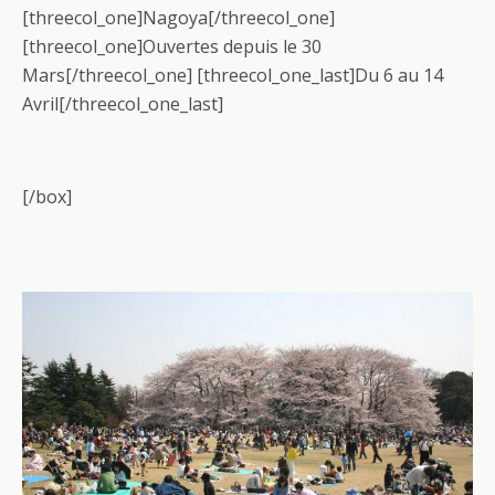
[threecol_one]Nagoya[/threecol_one]
[threecol_one]Ouvertes depuis le 30
Mars[/threecol_one] [threecol_one_last]Du 6 au 14
Avril[/threecol_one_last]
[/box]