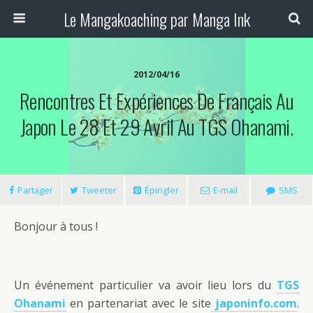
Le Mangakoaching par Manga Ink
2012/04/16
Rencontres Et Expériences De Français Au
Japon Le 28 Et 29 Avril Au TGS Ohanami.
Partager
Tweeter
Épingler
E-mail
SMS
Bonjour à tous !
Un événement particulier va avoir lieu lors du
TGS
Ohanami
en partenariat avec le site
japoninfo.com
.