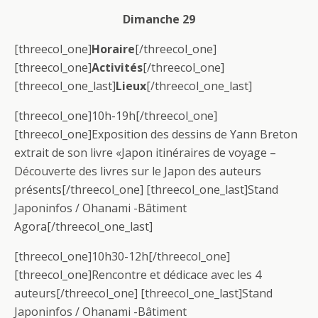
Dimanche 29
[threecol_one]
Horaire
[/threecol_one]
[threecol_one]
Activités
[/threecol_one]
[threecol_one_last]
Lieux
[/threecol_one_last]
[threecol_one]10h-19h[/threecol_one]
[threecol_one]Exposition des dessins de Yann Breton
extrait de son livre «Japon itinéraires de voyage –
Découverte des livres sur le Japon des auteurs
présents[/threecol_one] [threecol_one_last]Stand
Japoninfos / Ohanami -Bâtiment
Agora[/threecol_one_last]
[threecol_one]10h30-12h[/threecol_one]
[threecol_one]Rencontre et dédicace avec les 4
auteurs[/threecol_one] [threecol_one_last]Stand
Japoninfos / Ohanami -Bâtiment