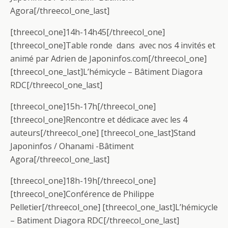
Agora[/threecol_one_last]
[threecol_one]14h-14h45[/threecol_one]
[threecol_one]Table ronde dans avec nos 4 invités et
animé par Adrien de Japoninfos.com[/threecol_one]
[threecol_one_last]L’hémicycle – Bâtiment Diagora
RDC[/threecol_one_last]
[threecol_one]15h-17h[/threecol_one]
[threecol_one]Rencontre et dédicace avec les 4
auteurs[/threecol_one] [threecol_one_last]Stand
Japoninfos / Ohanami -Bâtiment
Agora[/threecol_one_last]
[threecol_one]18h-19h[/threecol_one]
[threecol_one]Conférence de Philippe
Pelletier[/threecol_one] [threecol_one_last]L’hémicycle
– Batiment Diagora RDC[/threecol_one_last]