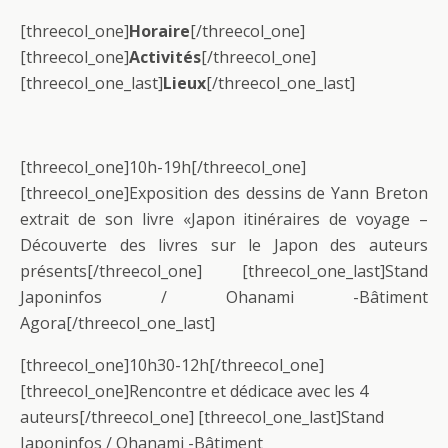
[threecol_one]
Horaire
[/threecol_one]
[threecol_one]
Activités
[/threecol_one]
[threecol_one_last]
Lieux
[/threecol_one_last]
[threecol_one]10h-19h[/threecol_one]
[threecol_one]Exposition des dessins de Yann Breton
extrait de son livre «Japon itinéraires de voyage –
Découverte des livres sur le Japon des auteurs
présents[/threecol_one] [threecol_one_last]Stand
Japoninfos / Ohanami -Bâtiment
Agora[/threecol_one_last]
[threecol_one]10h30-12h[/threecol_one]
[threecol_one]Rencontre et dédicace avec les 4
auteurs[/threecol_one] [threecol_one_last]Stand
Japoninfos / Ohanami -Bâtiment