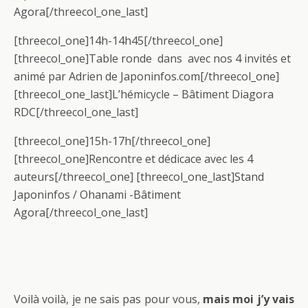
Agora[/threecol_one_last]
[threecol_one]14h-14h45[/threecol_one]
[threecol_one]Table ronde dans avec nos 4 invités et
animé par Adrien de Japoninfos.com[/threecol_one]
[threecol_one_last]L’hémicycle – Bâtiment Diagora
RDC[/threecol_one_last]
[threecol_one]15h-17h[/threecol_one]
[threecol_one]Rencontre et dédicace avec les 4
auteurs[/threecol_one] [threecol_one_last]Stand
Japoninfos / Ohanami -Bâtiment
Agora[/threecol_one_last]
Voilà voilà, je ne sais pas pour vous,
mais moi j’y vais