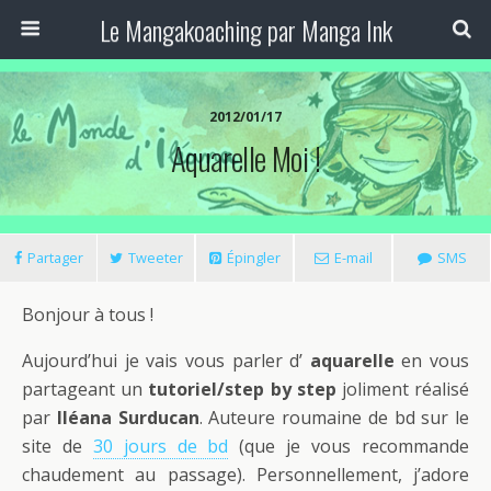
Le Mangakoaching par Manga Ink
2012/01/17
Aquarelle Moi !
Partager
Tweeter
Épingler
E-mail
SMS
Bonjour à tous !
Aujourd’hui je vais vous parler d’
aquarelle
en vous
partageant un
tutoriel/step by step
joliment réalisé
par
Iléana Surducan
. Auteure roumaine de bd sur le
site de
30 jours de bd
(que je vous recommande
chaudement au passage). Personnellement, j’adore