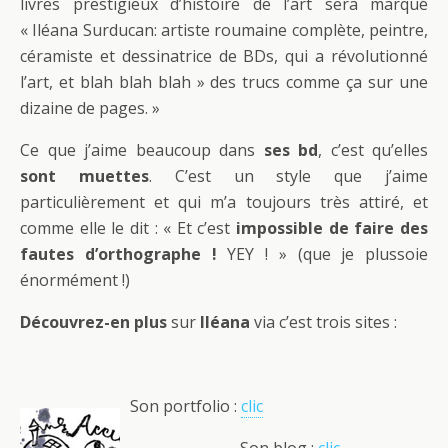
livres prestigieux d’histoire de l’art sera marqué
« Iléana Surducan: artiste roumaine complète, peintre,
céramiste et dessinatrice de BDs, qui a révolutionné
l’art, et blah blah blah » des trucs comme ça sur une
dizaine de pages. »
Ce que j’aime beaucoup dans
ses bd
, c’est qu’elles
sont muettes
. C’est un style que j’aime
particulièrement et qui m’a toujours très attiré, et
comme elle le dit : « Et c’est
impossible de faire des
fautes d’orthographe !
YEY ! » (que je plussoie
énormément !)
Découvrez-en plus
sur
Iléana
via c’est trois sites :
Son portfolio :
clic
Son blog :
clic