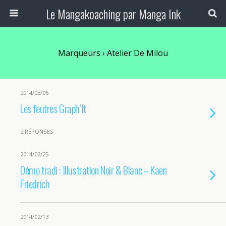
Le Mangakoaching par Manga Ink
Marqueurs › Atelier De Milou
2014/03/06
Les feutres Graph’It
2 RÉPONSES
2014/02/25
Démo tradi : Illustration Noir & Blanc – Kaen
Friedrich
2014/02/13