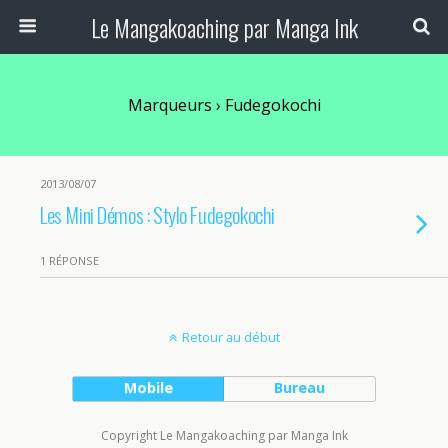
Le Mangakoaching par Manga Ink
Marqueurs › Fudegokochi
2013/08/07
Les Mini Démos : Stylo Fudegokochi
1 RÉPONSE
Retour au début
Mobile
Bureau
Copyright Le Mangakoaching par Manga Ink