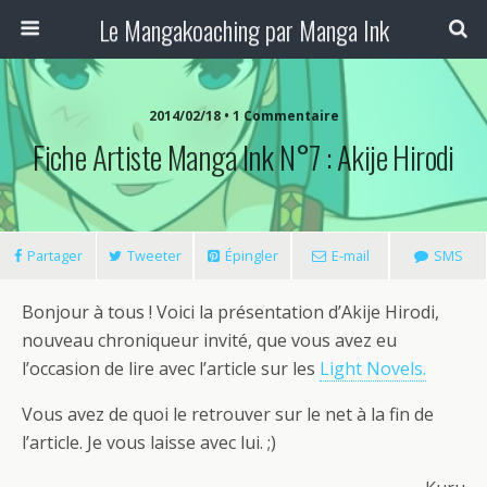
Le Mangakoaching par Manga Ink
2014/02/18 • 1 Commentaire
Fiche Artiste Manga Ink N°7 : Akije Hirodi
Partager
Tweeter
Épingler
E-mail
SMS
Bonjour à tous ! Voici la présentation d’Akije Hirodi,
nouveau chroniqueur invité, que vous avez eu
l’occasion de lire avec l’article sur les
Light Novels.
Vous avez de quoi le retrouver sur le net à la fin de
l’article. Je vous laisse avec lui. ;)