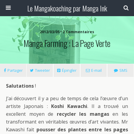
Le Mangakoaching par Manga Ink
2012/03/05 • 2 Commentaires
Manga Farming : La Page Verte
Partager
Tweeter
Épingler
E-mail
SMS
Salutations
!
J’ai découvert il y a peu de temps de cela l’œuvre d’un
artiste Japonais :
Koshi Kawachi
. Il a trouvé un
excellent moyen de
recycler les mangas
en les
transformant en véritables œuvres d’art vivantes. Mr
Kawashi fait
pousser des plantes entre les pages