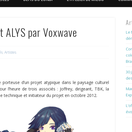
Ar
et ALYS par Voxwave
Le 
dém
Con
és
,
Artistes
col
Bra
30 
des
 porteuse d’un projet atypique dans le paysage culturel
ur l’heure de trois associés : Joffrey, dirigeant, TBK, la
Man
Exp
technique et initiateur du projet en octobre 2012.
L’o
évo