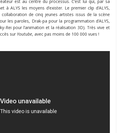
ateur est au centre du processus. C’est lui qui, par sa
rmet à ALYS les moyens d’exister. Le premier clip d’ALYS,
ne collaboration de cinq jeunes artistes issus de la scène
pour les paroles, Drak-pa pour la programmation d’ALYS,
-Rei pour l’animation et la réalisation 3D). Très vive et
uccès sur
Youtube
, avec pas moins de 100 000 vues !