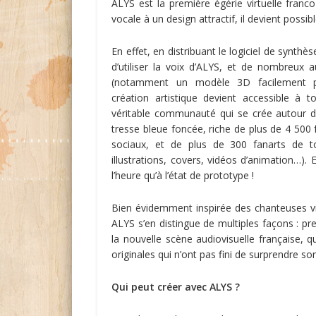
ALYS est la première égérie virtuelle fran
vocale à un design attractif, il devient poss
En effet, en distribuant le logiciel de synth
d’utiliser la voix d’ALYS, et de nombreux au
(notamment un modèle 3D facilement per
création artistique devient accessible à t
véritable communauté qui se crée autour d
tresse bleue foncée, riche de plus de 4 500 
sociaux, et de plus de 300 fanarts de to
illustrations, covers, vidéos d’animation…). 
l’heure qu’à l’état de prototype !
Bien évidemment inspirée des chanteuses vi
ALYS s’en distingue de multiples façons : pr
la nouvelle scène audiovisuelle française, 
originales qui n’ont pas fini de surprendre son
Qui peut créer avec ALYS ?