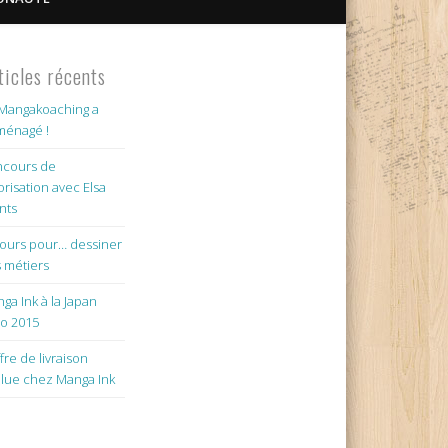
ticles récents
Mangakoaching a
énagé !
cours de
orisation avec Elsa
nts
jours pour… dessiner
 métiers
ga Ink à la Japan
o 2015
ffre de livraison
lue chez Manga Ink