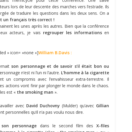
é dans l’hémicycle pour cette conférence. Une salve
teurs lors de leur descente des marches vers l’estrade. Ils
gée de traduire les questions dans les deux sens. On a
t un français très correct !
chainent les unes après les autres. Bien que la conférence
deux acteurs, je vais
regrouper les informations
en
nded » icon= »none »]
William B.Davis :
ernait
son personnage et de savoir s’il était bon ou
rsonnage n’est ni l’un ni l’autre.
L’homme à la cigarette
t un compromis avec l’envahisseur extra-terrestre. Il
es actions vont finir par plonger le monde dans le chaos.
iles est «
the smoking man
».
availler avec
David Duchovny
(Mulder) qu’avec
Gillian
nt personnelles qu’il n’a pas voulu nous dire.
 son personnage
dans le second film des
X-files