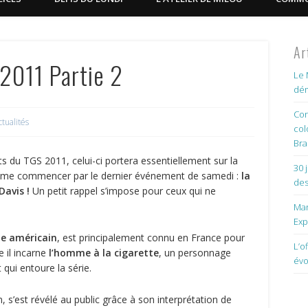
Ar
2011 Partie 2
Le 
dém
Con
ctualités
col
Bra
 du TGS 2011, celui-ci portera essentiellement sur la
30 
ême commencer par le dernier événement de samedi :
la
des
Davis !
Un petit rappel s’impose pour ceux qui ne
Man
Exp
ne américain
, est principalement connu en France pour
L’o
e il incarne
l’homme à la cigarette
, un personnage
évo
qui entoure la série.
 s’est révélé au public grâce à son interprétation de