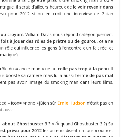
l’homme à la cigarette (alias « the smoking man » ou «
trigue. Il serait d’ailleurs heureux de le
voir revenir dans
évu pour 2012 si on en croit une interview de Giliian
 ou croyant
William Davis nous répond catégoriquement
fois à jouer des rôles de prêtre ou de gourou
, cela ne
 rôle qui influence les gens à l’encontre d’un fait réel et
imatique).
 rôle du «cancer man » ne
lui colle pas trop à la peau
. Il
sûr boosté sa carrière mais lui a aussi
fermé de pas mal
ent pas avoir l’image du smoking man dans leurs films.
unded » icon= »none »]Bien sûr
Ernie Hudson
n’était pas en
i aussi !
 about Ghostbuster 3 ?
» (À quand Ghostbuster 3 ?) Sa
est prévu pour 2012
les acteurs disent un jour « oui » et