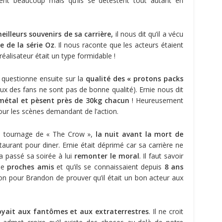
iment beaucoup mais qu’ils se détestent tout autant en
eilleurs souvenirs
de sa carrière,
il nous dit qu’il a vécu
e de la série Oz
. Il nous raconte que les acteurs étaient
 réalisateur était un type formidable !
 questionne ensuite sur la
qualité des « protons packs
eux des fans ne sont pas de bonne qualité). Ernie nous dit
métal et pèsent près de 30kg chacun
! Heureusement
our les scènes demandant de l’action.
u tournage de « The Crow »,
la nuit avant la mort de
estaurant pour diner. Ernie était déprimé car sa carrière ne
a passé sa soirée à lui
remonter le moral
. Il faut savoir
de
proches amis
et qu’ils se connaissaient depuis
8 ans
ion pour Brandon de prouver qu’il était un bon acteur aux
oyait aux fantômes et aux extraterrestres
. Il ne croit