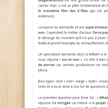
(Régénération)
est une grosse erreur car 
cancer man ») est un pilier fondamental de l’in
le troisième film des X-files
(qui est pr
Anderson).
Lorsqu’on lui demande s’il est
superstitieux
non
. Cependant le métier d’acteur
force par
le dérange du moment qu’il n’a pas à jouer un
établi (il prend l’exemple du réchauffement cl
Un spectateur demande alors à William si le
nous répond «
oui et non
». Ce rôle à bien 
de portes
car certains producteurs ne veul
[/box]
[box type= »tick » size= »large » style= »ro
reste et a eu le droit à son lot de questions lu
La première question pour Ernie fut : «
What
réponse fut
mitigée
car même si le
projet 