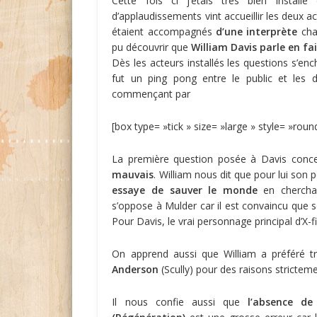
Cette fois ci j’étais très bien install
d’applaudissements vint accueillir les deux ac
étaient accompagnés
d’une interprète
char
pu découvrir que
William Davis parle en fai
Dès les acteurs installés les questions s’en
fut un ping pong entre le public et les 
commençant par
[box type= »tick » size= »large » style= »rou
La première question posée à Davis conc
mauvais
. William nous dit que pour lui son pe
essaye de sauver le monde
en cherchan
s’oppose à Mulder car il est convaincu que s
Pour Davis, le vrai personnage principal d’X-f
On apprend aussi que William a préféré tr
Anderson
(Scully) pour des raisons stricteme
Il nous confie aussi que
l’absence de