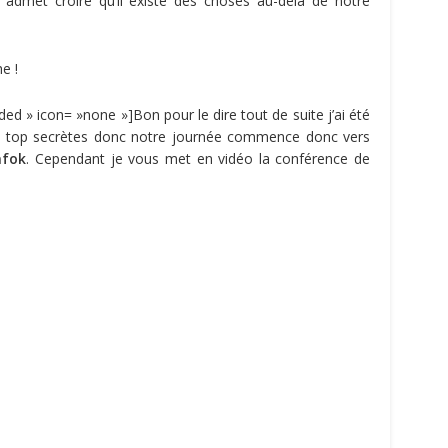
l admet croire qu’il existe des choses au-delà de notre
e !
ded » icon= »none »]Bon pour le dire tout de suite j’ai été
es top secrètes donc notre journée commence donc vers
afok
. Cependant je vous met en vidéo la conférence de