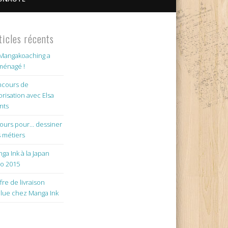
ticles récents
Mangakoaching a
énagé !
cours de
orisation avec Elsa
nts
jours pour… dessiner
 métiers
ga Ink à la Japan
o 2015
ffre de livraison
lue chez Manga Ink