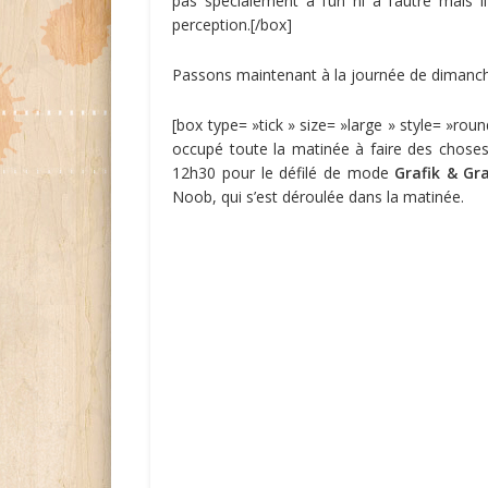
pas spécialement à l’un ni à l’autre mais i
perception.[/box]
Passons maintenant à la journée de dimanch
[box type= »tick » size= »large » style= »roun
occupé toute la matinée à faire des chos
12h30 pour le défilé de mode
Grafik & Gr
Noob, qui s’est déroulée dans la matinée.