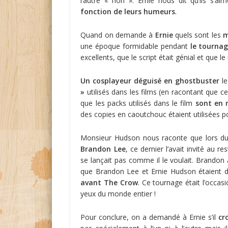
l’autre « non ». Ernie nous dit qu’ils s’a
fonction de leurs humeurs
.
Quand on demande à
Ernie
quels sont les
m
une époque formidable pendant
le tournag
excellents, que le script était génial et que le
Un cosplayeur déguisé en ghostbuster
le
»
utilisés dans les films (en racontant que c
que les packs utilisés dans le film
sont en 
des copies en caoutchouc étaient utilisées p
Monsieur Hudson nous raconte que lors d
Brandon Lee
, ce dernier l’avait invité au r
se lançait pas comme il le voulait. Brandon 
que Brandon Lee et Ernie Hudson étaient 
avant The Crow
. Ce tournage était l’occas
yeux du monde entier !
Pour conclure, on a demandé à Ernie s’il
cr