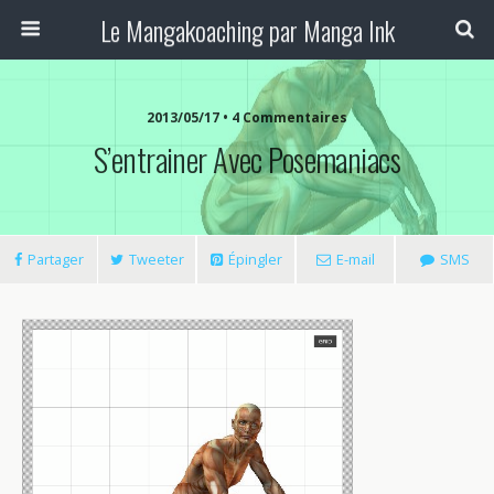
Le Mangakoaching par Manga Ink
2013/05/17 • 4 Commentaires
S’entrainer Avec Posemaniacs
Partager
Tweeter
Épingler
E-mail
SMS