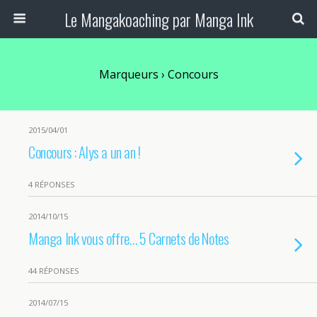
Le Mangakoaching par Manga Ink
Marqueurs › Concours
2015/04/01
Concours : Alys a un an !
4 RÉPONSES
2014/10/15
Manga Ink vous offre… 5 Carnets de Notes
44 RÉPONSES
2014/07/15