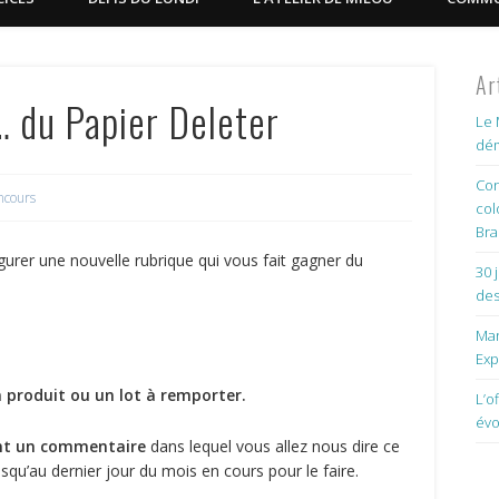
Ar
… du Papier Deleter
Le 
dém
Con
ncours
col
Bra
gurer une nouvelle rubrique qui vous fait gagner du
30 
des
Man
Exp
 produit ou un lot à remporter.
L’o
évo
nt un commentaire
dans lequel vous allez nous dire ce
squ’au dernier jour du mois en cours pour le faire.