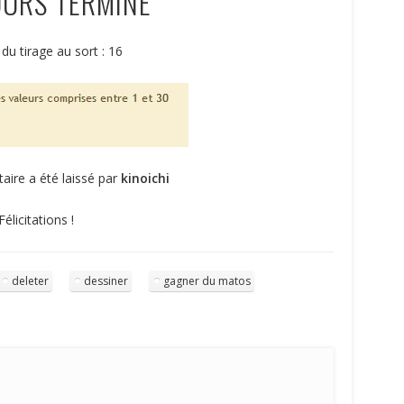
URS TERMINÉ
 du tirage au sort : 16
ire a été laissé par
kinoichi
Félicitations !
deleter
dessiner
gagner du matos