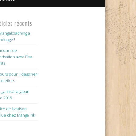
ticles récents
Mangakoaching a
énagé !
cours de
orisation avec Elsa
nts
jours pour… dessiner
 métiers
ga Ink à la Japan
o 2015
ffre de livraison
lue chez Manga Ink