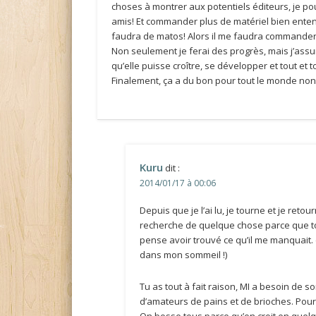
choses à montrer aux potentiels éditeurs, je pou
amis! Et commander plus de matériel bien entendu
faudra de matos! Alors il me faudra commander
Non seulement je ferai des progrès, mais j’assur
qu’elle puisse croître, se développer et tout et t
Finalement, ça a du bon pour tout le monde non?
Kuru
dit :
2014/01/17 à 00:06
Depuis que je l’ai lu, je tourne et je ret
recherche de quelque chose parce que ton 
pense avoir trouvé ce qu’il me manquait. 
dans mon sommeil !)
Tu as tout à fait raison, MI a besoin de 
d’amateurs de pains et de brioches. Pour
On bosse tous parce qu’on croit en quel