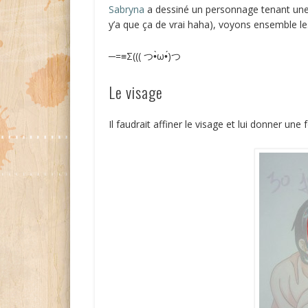
Sabryna
a dessiné un personnage tenant une
y’a que ça de vrai haha), voyons ensemble les
─=≡Σ((( つ•̀ω•́)つ
Le visage
Il faudrait affiner le visage et lui donner une