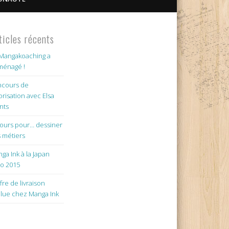
ticles récents
Mangakoaching a
énagé !
cours de
orisation avec Elsa
nts
jours pour… dessiner
 métiers
ga Ink à la Japan
o 2015
ffre de livraison
lue chez Manga Ink