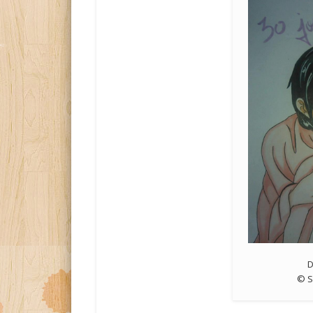
D
© S