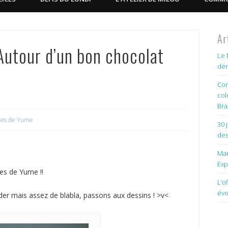
Ar
Autour d’un bon chocolat
Le 
dém
Con
col
Bra
ues de Yume
30 
des
Man
Exp
es de Yume !!
L’o
évo
der mais assez de blabla, passons aux dessins ! >v<