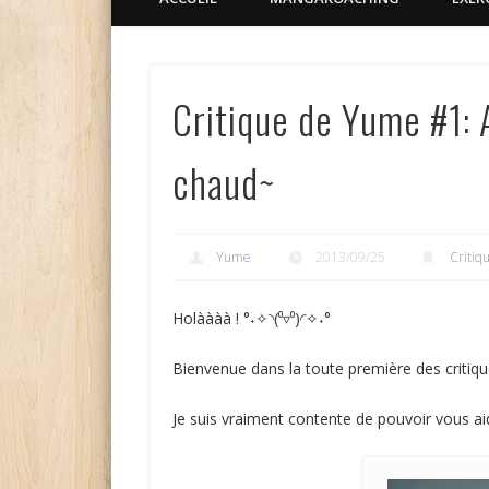
Critique de Yume #1: 
chaud~
Yume
2013/09/25
Critiq
Holàààà ! °˖✧◝(⁰▿⁰)◜✧˖°
Bienvenue dans la toute première des critiqu
Je suis vraiment contente de pouvoir vous ai