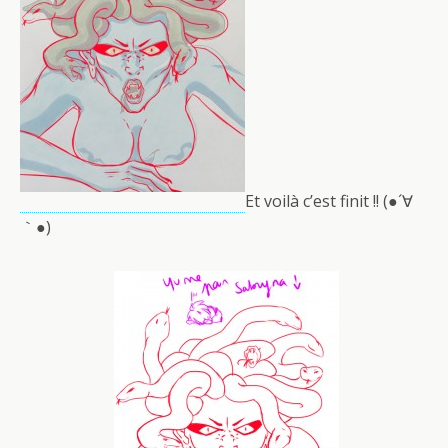
Et voilà c’est finit !! (●´∀
｀●)