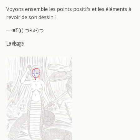
Voyons ensemble les points positifs et les éléments à
revoir de son dessin !
─=≡Σ((( つ•̀ω•́)つ
Le visage