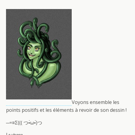
Voyons ensemble les
points positifs et les éléments à revoir de son dessin !
─=≡Σ((( つ•̀ω•́)つ
Le visage