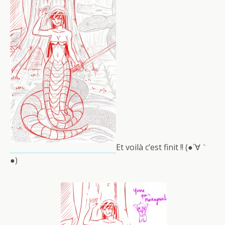
Et voilà c’est finit !! (●´∀｀
●)