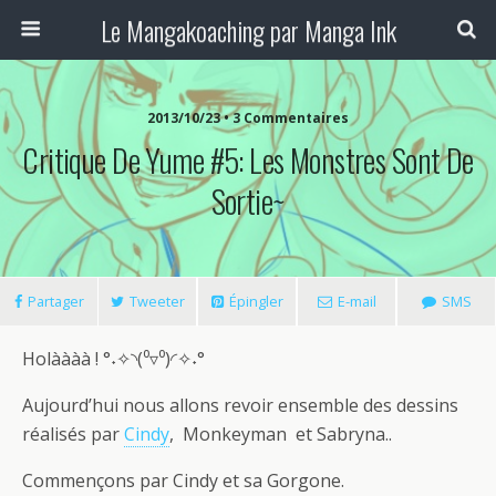
Le Mangakoaching par Manga Ink
2013/10/23 • 3 Commentaires
Critique De Yume #5: Les Monstres Sont De
Sortie~
Partager
Tweeter
Épingler
E-mail
SMS
Holàààà ! °˖✧◝(⁰▿⁰)◜✧˖°
Aujourd’hui nous allons revoir ensemble des dessins
réalisés par
Cindy
, Monkeyman et Sabryna..
Commençons par Cindy et sa Gorgone.