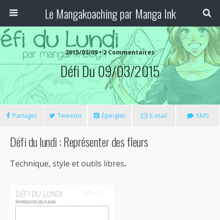
Le Mangakoaching par Manga Ink
2015/03/09 • 2 Commentaires
Défi Du 09/03/2015
Partager
Tweeter
Épingler
E-mail
SMS
Défi du lundi : Représenter des fleurs
Technique, style et outils libres
.