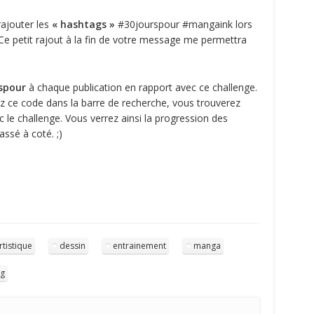
rajouter les
« hashtags »
#30jourspour #mangaink lors
 Ce petit rajout à la fin de votre message me permettra
spour
à chaque publication en rapport avec ce challenge.
z ce code dans la barre de recherche, vous trouverez
c le challenge. Vous verrez ainsi la progression des
ssé à coté. ;)
rtistique
dessin
entrainement
manga
ng