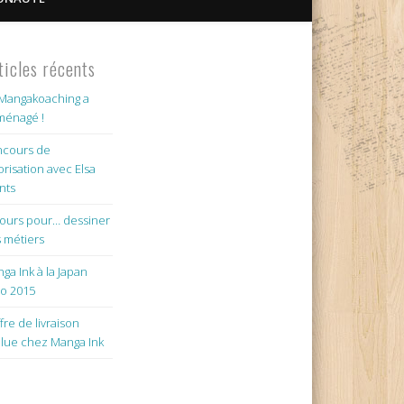
ticles récents
Mangakoaching a
énagé !
cours de
orisation avec Elsa
nts
jours pour… dessiner
 métiers
ga Ink à la Japan
o 2015
ffre de livraison
lue chez Manga Ink