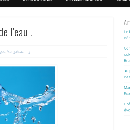
Ar
e l’eau !
Le 
dém
Con
ges
,
Mangakoaching
col
Bra
30 
des
Man
Exp
L’o
évo