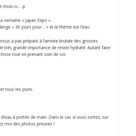
ce mois-ci… :p
 la semaine « Japan Expo ».
enge « 30 jours pour… » et le thème est l’eau.
nous a pas préparé à l’arrivée brutale des grosses
 de très grande importance de rester hydraté. Autant faire
chose tout en prenant soin de soi.
ner tous les jours.
 d’eau à portée de main. Dans le sac si vous sortez, sur
ez moi des photos preuves !